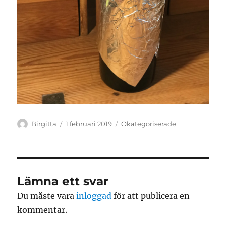
Författare
Publicerat
Kategorier
Birgitta
1 februari 2019
Okategoriserade
den
Lämna ett svar
Du måste vara
inloggad
för att publicera en
kommentar.