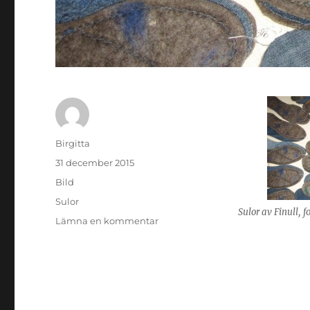
Författare
Birgitta
Publicerat
31 december 2015
den
Format
Bild
Kategorier
Sulor
Sulor av Finull,
till
Lämna en kommentar
Sulor