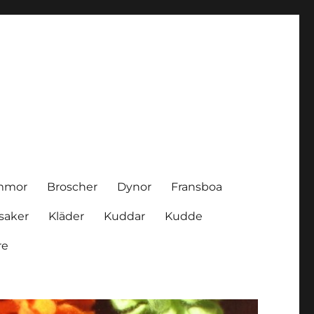
mmor
Broscher
Dynor
Fransboa
saker
Kläder
Kuddar
Kudde
re