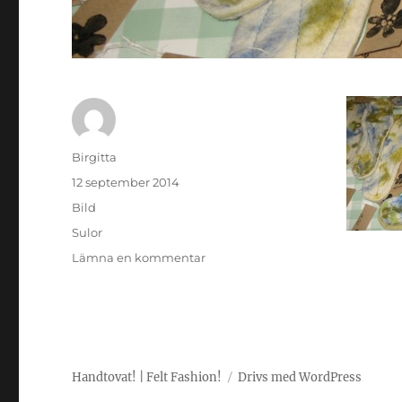
Författare
Birgitta
Publicerat
12 september 2014
den
Format
Bild
Kategorier
Sulor
till
Lämna en kommentar
Sulor
Handtovat! | Felt Fashion!
Drivs med WordPress