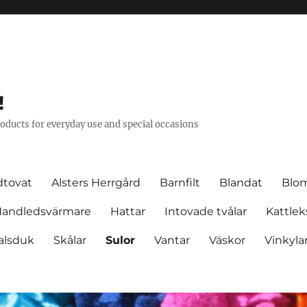
!
oducts for everyday use and special occasions
dtovat
Alsters Herrgård
Barnfilt
Blandat
Blo
andledsvärmare
Hattar
Intovade tvålar
Kattlek
halsduk
Skålar
Sulor
Vantar
Väskor
Vinkyla