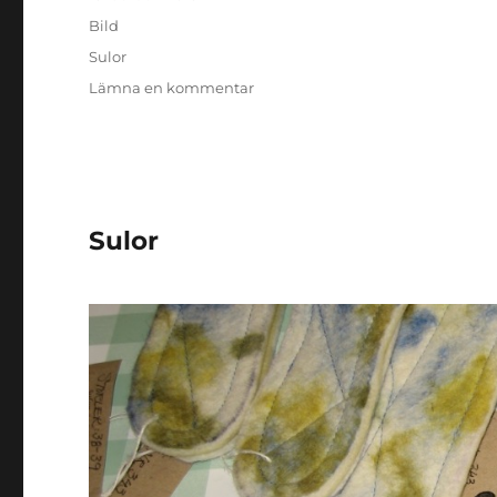
den
Format
Bild
Kategorier
Sulor
till
Lämna en kommentar
Sulor
Sulor