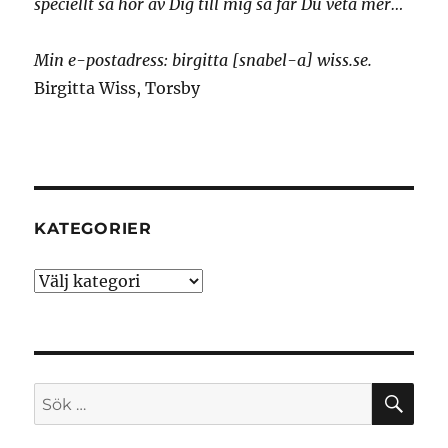
speciellt så hör av Dig till mig så får Du veta mer…
Min e-postadress: birgitta [snabel-a] wiss.se.
Birgitta Wiss, Torsby
KATEGORIER
Kategorier
SÖ
Sök
efter: