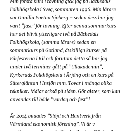
Min första kurs i tovning gick jag på Bäckedals
Folkhögskola i Sveg, sommaren 1996. Min lärare
var Gunilla Paetau Sjöberg – sedan dess har jag
varit ”fast” för tovning. Efter denna sommarkurs
har det blivit ytterligare två på Bäckedals
Folkhögskola, (samma lärare) sedan en
sommarkurs på Gotland, åtskilliga kurser på
Fårfesterna i Kil och förutom detta så har jag
under två terminer gått på ”Ullakademin”,
Kyrkeruds Folkhögskola i Årjäng och en kurs på
Sätergläntan i Insjön mm. Tovar i många olika
tekniker. Målar också på siden. Gör alster, som kan
användas till både ”vardag och fest”!
År 2014 bildades ”Slöjd och Hantverk från
Värmland ekonomisk förening”. Vi är 7