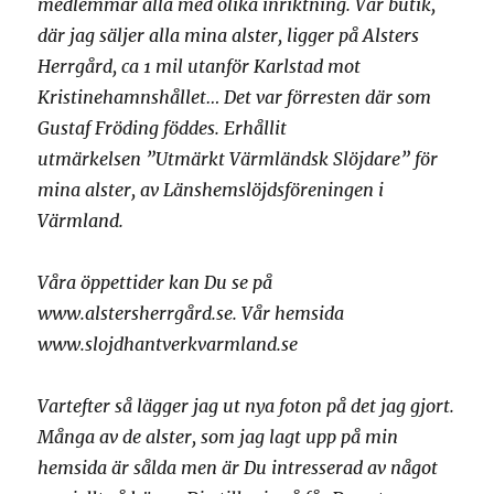
medlemmar alla med olika inriktning. Vår butik,
där jag säljer alla mina alster, ligger på Alsters
Herrgård, ca 1 mil utanför Karlstad mot
Kristinehamnshållet… Det var förresten där som
Gustaf Fröding föddes. Erhållit
utmärkelsen ”Utmärkt Värmländsk Slöjdare” för
mina alster, av Länshemslöjdsföreningen i
Värmland.
Våra öppettider kan Du se på
www.alstersherrgård.se. Vår hemsida
www.slojdhantverkvarmland.se
Vartefter så lägger jag ut nya foton på det jag gjort.
Många av de alster, som jag lagt upp på min
hemsida är sålda men är Du intresserad av något