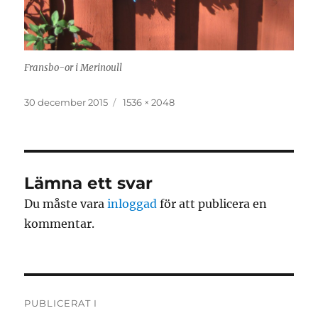
Fransbo-or i Merinoull
Publicerat
Full
30 december 2015
1536 × 2048
den
storlek
Lämna ett svar
Du måste vara
inloggad
för att publicera en
kommentar.
Inläggsnavigering
PUBLICERAT I