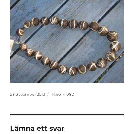
Publicerat
Full
28 december 2013
1440 × 1080
den
storlek
Lämna ett svar