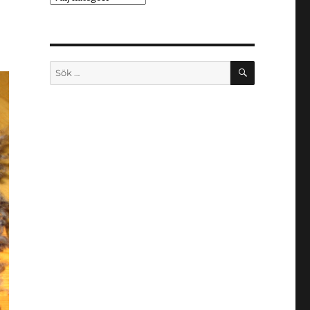
SÖK
Sök
efter: