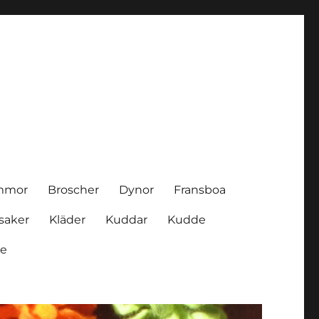
mmor
Broscher
Dynor
Fransboa
saker
Kläder
Kuddar
Kudde
re