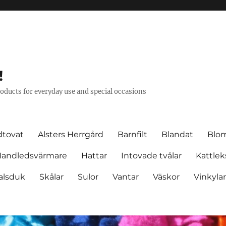
!
oducts for everyday use and special occasions
dtovat
Alsters Herrgård
Barnfilt
Blandat
Blo
andledsvärmare
Hattar
Intovade tvålar
Kattlek
halsduk
Skålar
Sulor
Vantar
Väskor
Vinkyla